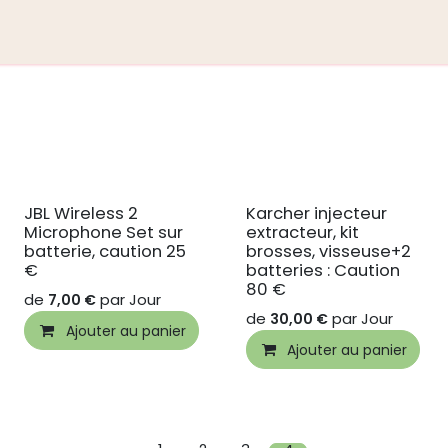
tice de montage
JBL Wireless 2
Karcher injecteur
Microphone Set sur
extracteur, kit
batterie, caution 25
brosses, visseuse+2
€
batteries : Caution
80 €
de
par
Jour
7,00
€
de
par
Jour
30,00
€
Ajouter au panier
Ajouter au panier