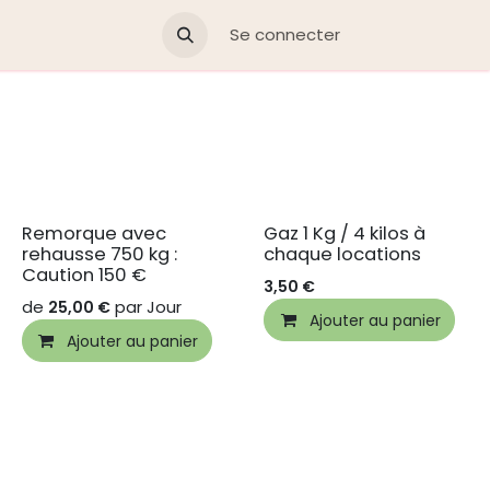
Se connecter
Remorque avec
Gaz 1 Kg / 4 kilos à
rehausse 750 kg :
chaque locations
Caution 150 €
3,50
€
de
par
Jour
25,00
€
Ajouter au panier
Ajouter au panier