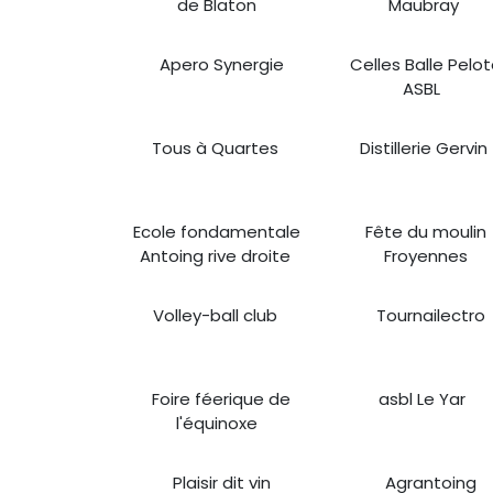
de Blaton
Maubray
Apero Synergie
Celles Balle Pelo
ASBL
Tous à Quartes
Distillerie Gervin
Ecole fondamentale
Fête du moulin
Antoing rive droite
Froyennes
Volley-ball club
Tournailectro
Foire féerique de
asbl Le Yar
l'équinoxe
Plaisir dit vin
Agrantoing