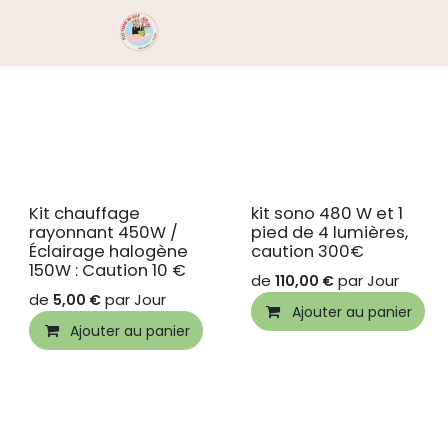
Se rendre au contenu
Boutique
Contactez-nous
No
Kit chauffage
kit sono 480 W et 1
rayonnant 450W /
pied de 4 lumières,
Éclairage halogène
caution 300€
150W : Caution 10 €
de
par
Jour
110,00
€
de
par
Jour
5,00
€
Ajouter au panier
Ajouter au panier