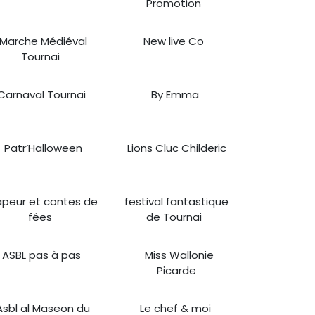
Promotion
Marche Médiéval
New live Co
Tournai
Carnaval Tournai
By Emma
Patr’Halloween
Lions Cluc Childeric
peur et contes de
festival fantastique
fées
de Tournai
ASBL pas à pas
Miss Wallonie
Picarde
Asbl al Maseon du
Le chef & moi