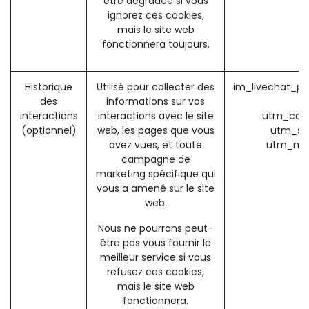
être dégradée si vous
ignorez ces cookies,
mais le site web
fonctionnera toujours.
Historique
Utilisé pour collecter des
im_livechat_pr
des
informations sur vos
(
interactions
interactions avec le site
utm_cam
(optionnel)
web, les pages que vous
utm_so
avez vues, et toute
utm_me
campagne de
marketing spécifique qui
vous a amené sur le site
web.
Nous ne pourrons peut-
être pas vous fournir le
meilleur service si vous
refusez ces cookies,
mais le site web
fonctionnera.