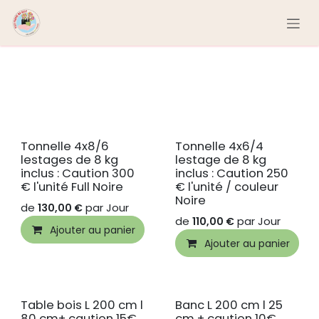
Se rendre au contenu
Tonnelle 4x8/6
Tonnelle 4x6/4
Nouveau !
lestages de 8 kg
lestage de 8 kg
inclus : Caution 300
inclus : Caution 250
€ l'unité Full Noire
€ l'unité / couleur
Noire
de
par
Jour
130,00
€
de
par
Jour
110,00
€
Ajouter au panier
Ajouter au panier
Table bois L 200 cm l
Banc L 200 cm l 25
80 cm+ caution 15€
cm + caution 10€