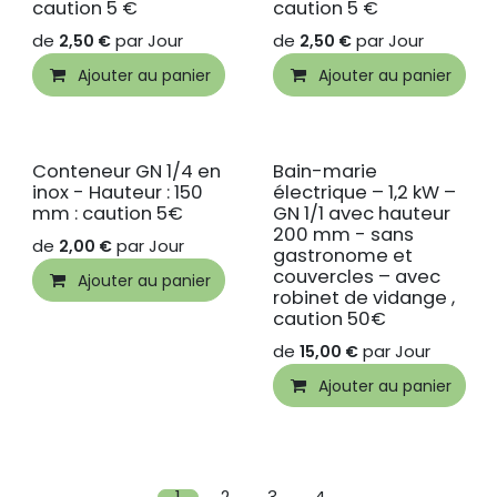
caution 5 €
caution 5 €
de
par
Jour
de
par
Jour
2,50
€
2,50
€
Ajouter au panier
Ajouter au panier
Conteneur GN 1/4 en
Bain-marie
inox - Hauteur : 150
électrique – 1,2 kW –
mm : caution 5€
GN 1/1 avec hauteur
200 mm - sans
de
par
Jour
2,00
€
gastronome et
couvercles – avec
Ajouter au panier
robinet de vidange ,
caution 50€
de
par
Jour
15,00
€
Ajouter au panier
1
2
3
4