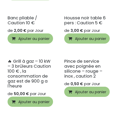
Banc pliable /
Housse noir table 6
Caution 10 €
pers : Caution 5 €
de
par
Jour
de
par
Jour
2,00
€
3,00
€
Ajouter au panier
Ajouter au panier
🔥 Grill à gaz – 10 kW
Pince de service
– 3 brûleurs Caution
avec poignée en
100 € , la
silicone – rouge –
consommation de
inox , caution 2
gaz est de 900 g a
de
par
Jour
0,50
€
l'heure
Ajouter au panier
de
par
Jour
50,00
€
Ajouter au panier