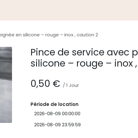
tice de montage
ignée en silicone – rouge – inox , caution 2
Pince de service avec 
silicone – rouge – inox 
0,50
€
/
1
Jour
Période de location