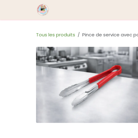
Se rendre au contenu
Boutique
Contactez-nous
No
Tous les produits
Pince de service avec po